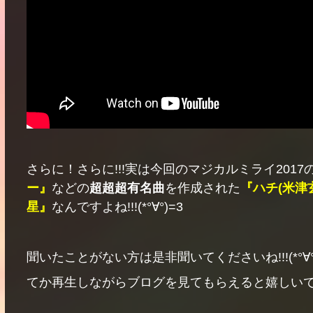
さらに！さらに!!!実は今回のマジカルミライ201
ー』
などの
超超超有名曲
を作成された
『ハチ(米津
星』
なんですよね!!!(*°∀°)=3
聞いたことがない方は是非聞いてくださいね!!!(*°∀°