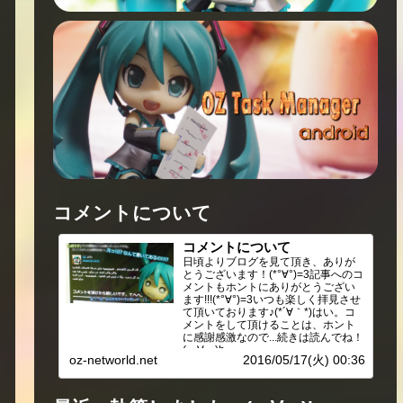
コメントについて
コメントについて
日頃よりブログを見て頂き、ありが
とうございます！(*°∀°)=3記事へのコ
メントもホントにありがとうござい
ます!!!(*°∀°)=3いつも楽しく拝見させ
て頂いております♪(*´∀｀*)はい。コ
メントをして頂けることは、ホント
に感謝感激なので...続きは読んでね！
(・∀・)b
oz-networld.net
2016/05/17(火) 00:36