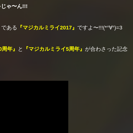
じゃ〜ん!!!
トである
『マジカルミライ2017』
ですよ〜!!!(*°∀°)=3
0周年』
と
『マジカルミライ5周年』
が合わさった記念