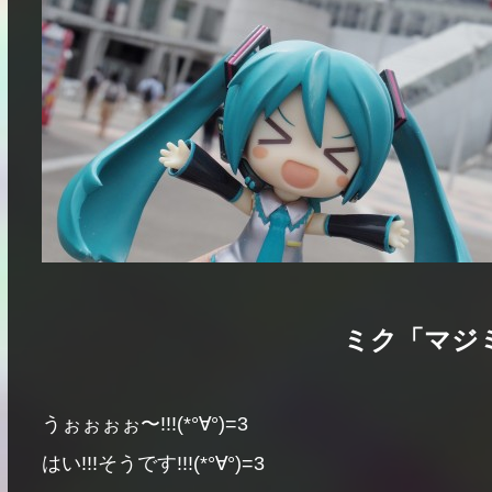
ミク「マジミ
うぉぉぉぉ〜!!!(*°∀°)=3
はい!!!そうです!!!(*°∀°)=3