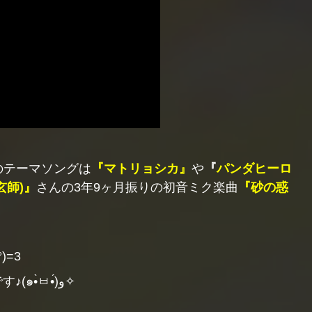
7のテーマソングは
『マトリョシカ』
や
『
パンダヒーロ
玄師)』
さんの3年9ヶ月振りの初音ミク楽曲
『砂の惑
)=3
てか再生しながらブログを見てもらえると嬉しいです♪(๑•̀ㅂ•́)و✧