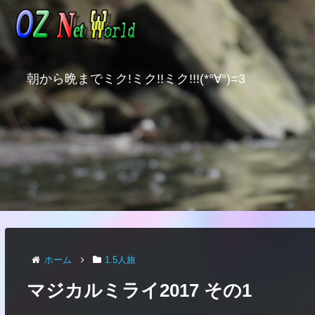
朝から晩までミク!ミク!!ミク!!!(*°∀°)=3
ホーム
1.5人旅
マジカルミライ2017 その1