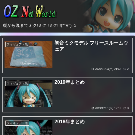
朝から晩までミク!ミク!!ミク!!!(*°∀°)=3
初音ミクモデル フリースルームウ
フィギュア・他
ェア
2020/01/04(土) 21:42
2
2019年まとめ
フィギュア・他
2019/12/31(火) 12:10
3
2018年まとめ
フィギュア・他