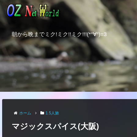
朝から晩までミク!ミク!!ミク!!!(*°∀°)=3
ホーム
1.5人旅
マジックスパイス(大阪)