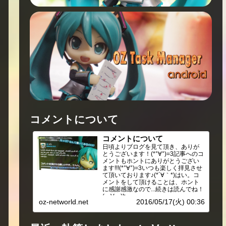
コメントについて
コメントについて
日頃よりブログを見て頂き、ありが
とうございます！(*°∀°)=3記事へのコ
メントもホントにありがとうござい
ます!!!(*°∀°)=3いつも楽しく拝見させ
て頂いております♪(*´∀｀*)はい。コ
メントをして頂けることは、ホント
に感謝感激なので...続きは読んでね！
(・∀・)b
oz-networld.net
2016/05/17(火) 00:36