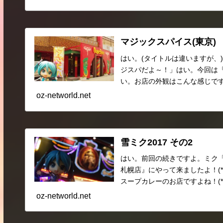
マジックスパイス(東京)
はい。(タイトルは違いますが、
ジスパだよ～！」はい。今回は『マ
い。お店の外観はこんな感じですよ
oz-networld.net
雪ミク2017 その2
はい。前回の続きですよ。ミク
札幌店』にやって来ましたよ！(*
スープカレーのお店ですよね！(*°
oz-networld.net