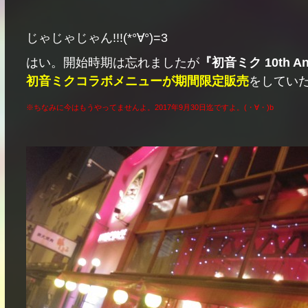
じゃじゃじゃん!!!(*°∀°)=3
はい。開始時期は忘れましたが
『初音ミク 10th Ann
初音ミクコラボメニューが期間限定販売
をしていたん
※ちなみに今はもうやってませんよ。2017年9月30日迄ですよ。
(・∀・)b