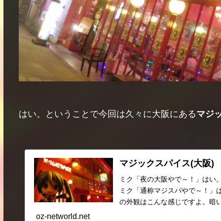
はい。ということで今回は久々に大阪にある
マジ
マジックスパイス(大阪)
ミク「夜の大阪やで～！」はい。『
ミク「通称マジスパやで～！」は
の外観はこんな感じですよ。暗い夜
oz-networld.net