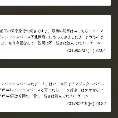
)前回の東京旅行の続きですよ。最初の記事は→こちらミク「マ
ジックスパイス下北沢店』にやってきましたよ！(*°∀°)=3は
。もう今更なんで、説明は不...続きは読んでね！(・∀・)b
2016/05/07(土) 22:04
「マジックスパイスだよ～！」はい。今回は『マジックスパイス
°∀°)=3マジックスパイスと言ったら、ミク好きには欠かせない
∀°)=3実は今回の『雪ミ...続きは読んでね！(・∀・)b
2017/02/19(日) 23:32