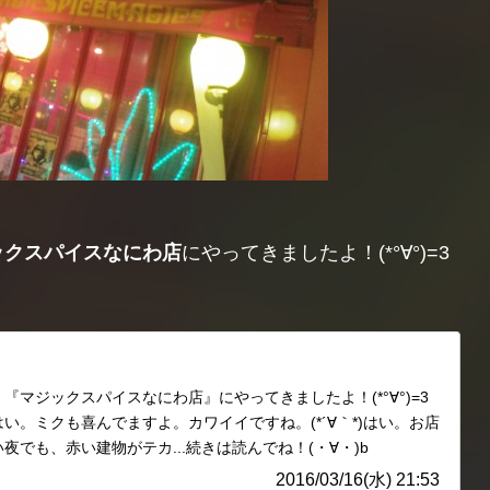
ックスパイスなにわ店
にやってきましたよ！(*°∀°)=3
マジックスパイスなにわ店』にやってきましたよ！(*°∀°)=3
い。ミクも喜んでますよ。カワイイですね。(*´∀｀*)はい。お店
でも、赤い建物がテカ...続きは読んでね！(・∀・)b
2016/03/16(水) 21:53