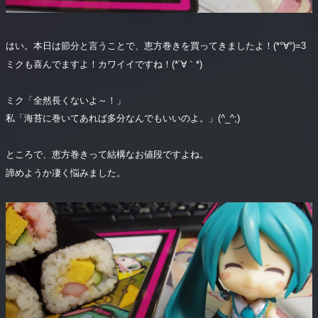
はい。本日は節分と言うことで、恵方巻きを買ってきましたよ！(*°∀°)=3
ミクも喜んでますよ！カワイイですね！(*´∀｀*)
ミク「全然長くないよ～！」
私「海苔に巻いてあれば多分なんでもいいのよ。」(^_^;)
ところで、恵方巻きって結構なお値段ですよね。
諦めようか凄く悩みました。