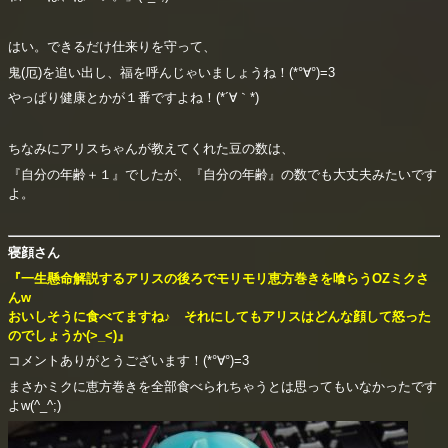
はい。できるだけ仕来りを守って、
鬼(厄)を追い出し、福を呼んじゃいましょうね！(*°∀°)=3
やっぱり健康とかが１番ですよね！(*´∀｀*)
ちなみにアリスちゃんが教えてくれた豆の数は、
『自分の年齢＋１』でしたが、『自分の年齢』の数でも大丈夫みたいです
よ。
寝顔さん
『一生懸命解説するアリスの後ろでモリモリ恵方巻きを喰らうOZミクさ
んw
おいしそうに食べてますね♪ それにしてもアリスはどんな顔して怒った
のでしょうか(>_<)』
コメントありがとうございます！(*°∀°)=3
まさかミクに恵方巻きを全部食べられちゃうとは思ってもいなかったです
よw(^_^;)