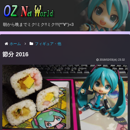
朝から晩までミク!ミク!!ミク!!!(*°∀°)=3
ホーム
フィギュア・他
節分 2016
2016/02/03(水) 23:32