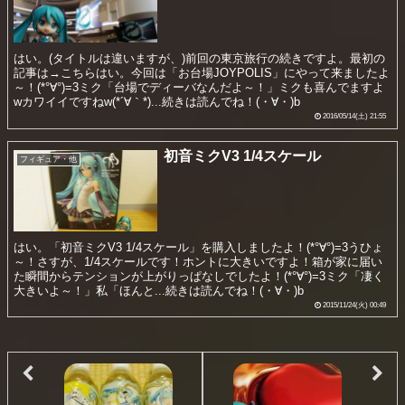
はい。(タイトルは違いますが、)前回の東京旅行の続きですよ。最初の
記事は→こちらはい。今回は「お台場JOYPOLIS」にやって来ましたよ
～！(*°∀°)=3ミク「台場でディーバなんだよ～！」ミクも喜んでますよ
wカワイイですねw(*´∀｀*)...続きは読んでね！(・∀・)b
2016/05/14(土) 21:55
初音ミクV3 1/4スケール
フィギュア・他
はい。「初音ミクV3 1/4スケール」を購入しましたよ！(*°∀°)=3うひょ
～！さすが、1/4スケールです！ホントに大きいですよ！箱が家に届い
た瞬間からテンションが上がりっぱなしでしたよ！(*°∀°)=3ミク「凄く
大きいよ～！」私「ほんと...続きは読んでね！(・∀・)b
2015/11/24(火) 00:49