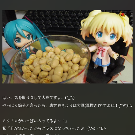
はい。気を取り直して大豆ですよ。(^_^;)
やっぱり節分と言ったら、恵方巻きよりは大豆(豆撒き)ですよね！(*°∀°)=3
ミク「豆がいっぱい入ってるよ～！」
私「升が無かったからグラスになっちゃったw」(*ﾉω・*)ﾃﾍ