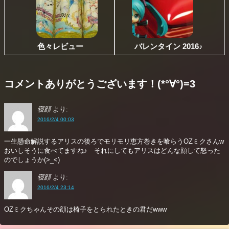
色々レビュー
バレンタイン 2016♪
コメントありがとうございます！(*°∀°)=3
寝顔
より:
2016/2/4 00:03
一生懸命解説するアリスの後ろでモリモリ恵方巻きを喰らうOZミクさんw
おいしそうに食べてますね♪ それにしてもアリスはどんな顔して怒った
のでしょうか(>_<)
寝顔
より:
2016/2/4 23:14
OZミクちゃんその顔は椅子をとられたときの君だwww