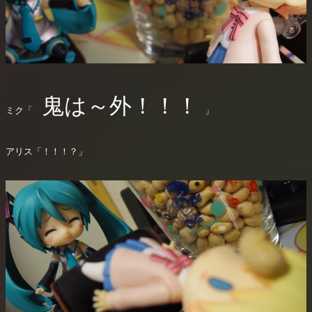
鬼は～外！！！
ミク「
」
アリス「！！！？」