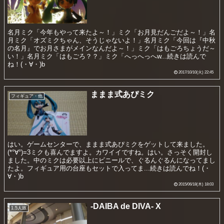
名月ミク「今年もやって来たよ～！」ミク「お月見だんごだよ～！」名
月ミク「オズミクちゃん、そうじゃないよ！」名月ミク「今回は『中秋
の名月』でお月さまがメインなんだよ～！」ミク「はもごろちょうだ～
い！」名月ミク「はもごろ？？」ミク「へっへっへw...続きは読んで
ね！(・∀・)b
2017/10/10(火) 22:45
ままま式あぴミク
フィギュア・他
はい。ゲームセンターで、ままま式あぴミクをゲットして来ました。
(*°∀°)=3ミクも喜んでますよ。カワイイですね。はい。さっそく開封し
ました。中のミクは必要以上にビニールで、ぐるんぐるんになってまし
たよ。フィギュア用の台座もセットで入ってま...続きは読んでね！(・
∀・)b
2015/06/18(木) 18:03
-DAIBA de DIVA- X
1.5人旅