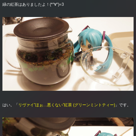
緑の紅茶はありましたよ！(*°∀°)=3
はい。「
リヴァイ”ほぉ…悪くない”紅茶 (グリーンミントティー)
」です。