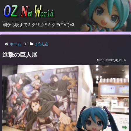
朝から晩までミク!ミク!!ミク!!!(*°∀°)=3
ホーム
1.5人旅
進撃の巨人展
2015/10/12(月) 21:56