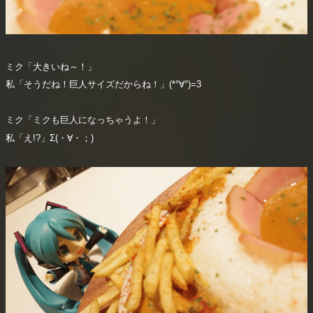
ミク「大きいね～！」
私「そうだね！巨人サイズだからね！」(*°∀°)=3
ミク「ミクも巨人になっちゃうよ！」
私「え!?」Σ(・∀・；)