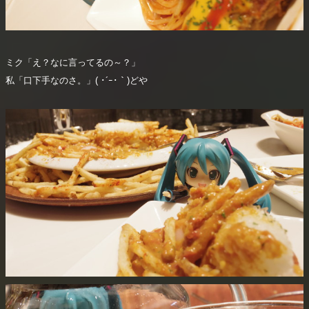
ミク「え？なに言ってるの～？」
私「口下手なのさ。」( ･´ｰ･｀)どや