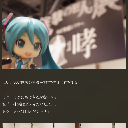
はい。360°体感シアター”哮”ですよ！(*°∀°)=3
ミク「ミクにもできるかな～？」
私「13未満はダメみたいだよ。」
ミク「ミクは16才だよ～？」