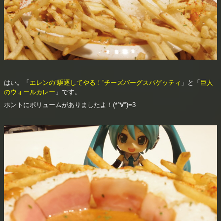
はい。「
エレンの”駆逐してやる！”チーズバーグスパゲッティ
」と「
巨人
のウォールカレー
」です。
ホントにボリュームがありましたよ！(*°∀°)=3