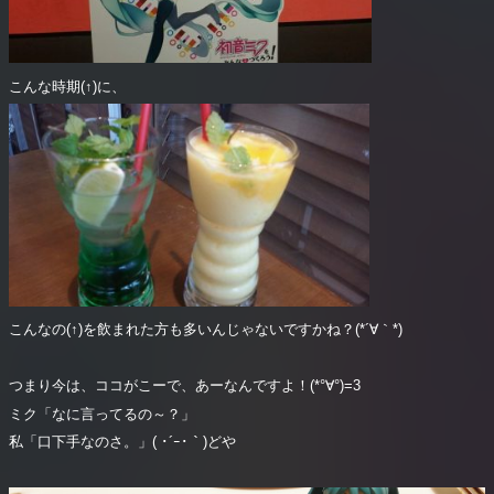
こんな時期(↑)に、
こんなの(↑)を飲まれた方も多いんじゃないですかね？(*´∀｀*)
つまり今は、ココがこーで、あーなんですよ！(*°∀°)=3
ミク「なに言ってるの～？」
私「口下手なのさ。」( ･´ｰ･｀)どや