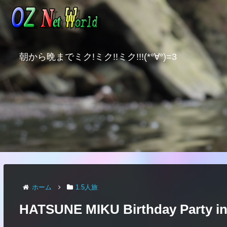
朝から晩までミク!ミク!!ミク!!!(*°∀°)=3
ホーム
1.5人旅
HATSUNE MIKU Birthday Party in