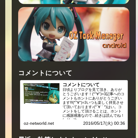
コメントについて
コメントについて
日頃よりブログを見て頂き、ありが
とうございます！(*°∀°)=3記事へのコ
メントもホントにありがとうござい
ます!!!(*°∀°)=3いつも楽しく拝見させ
て頂いております♪(*´∀｀*)はい。コ
メントをして頂けることは、ホント
に感謝感激なので...続きは読んでね！
(・∀・)b
oz-networld.net
2016/05/17(火) 00:36