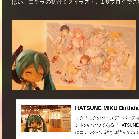
はい。コチラの初音ミクイラスト、1度ブログでご
HATSUNE MIKU Birthday
ミク「ミクのバースデーパーティーだ
ントのひとつである『HATSUNE MIK
にコチラのイ...続きは読んでね！(