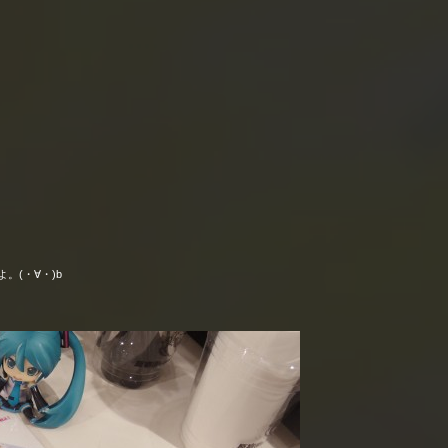
(・∀・)b