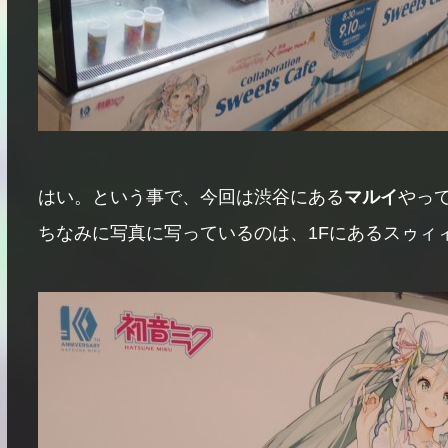
はい。という事で、今回は渋谷にある
マルイ
やって
ちなみに写真に写っているのは、1Fにあるスゥィィィ〜