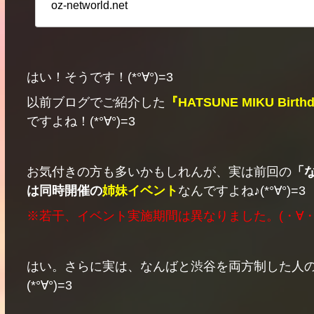
oz-networld.net
はい！そうです！(*°∀°)=3
以前ブログでご紹介した
『HATSUNE MIKU Birthda
ですよね！(*°∀°)=3
お気付きの方も多いかもしれんが、実は前回の
「
は同時開催の
姉妹イベント
なんですよね♪(*°∀°)=3
※若干、イベント実施期間は異なりました。(・∀・
はい。さらに実は、なんばと渋谷を両方制した人の
(*°∀°)=3