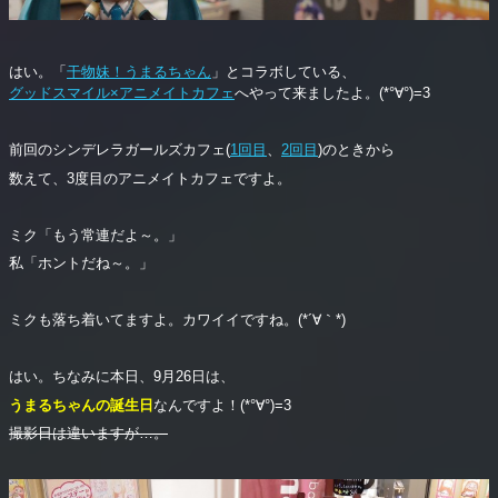
はい。「
干物妹！うまるちゃん
」とコラボしている、
グッドスマイル×アニメイトカフェ
へやって来ましたよ。(*°∀°)=3
前回のシンデレラガールズカフェ(
1回目
、
2回目
)のときから
数えて、3度目のアニメイトカフェですよ。
ミク「もう常連だよ～。」
私「ホントだね～。」
ミクも落ち着いてますよ。カワイイですね。(*´∀｀*)
はい。ちなみに本日、9月26日は、
うまるちゃんの誕生日
なんですよ！(*°∀°)=3
撮影日は違いますが…。