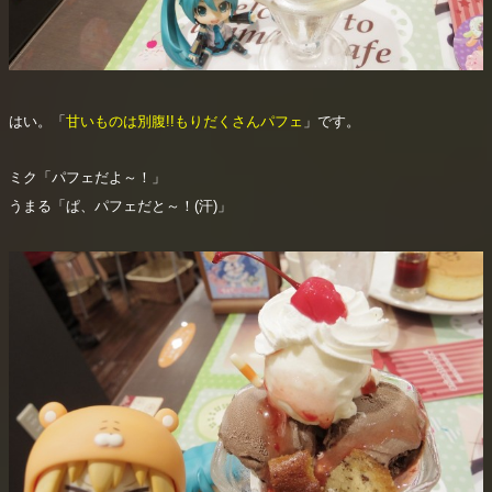
はい。「
甘いものは別腹!!もりだくさんパフェ
」です。
ミク「パフェだよ～！」
うまる「ぱ、パフェだと～！(汗)」