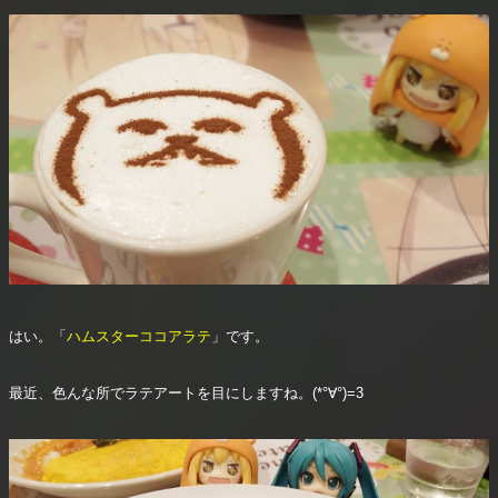
はい。「
ハムスターココアラテ
」です。
最近、色んな所でラテアートを目にしますね。(*°∀°)=3