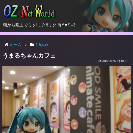
朝から晩までミク!ミク!!ミク!!!(*°∀°)=3
ホーム
1.5人旅
うまるちゃんカフェ
2015/09/26(土) 18:57