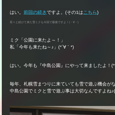
はい。
前回の続き
ですよ。(その1は
こちら
)
長々と続けて来た雪ミクも今回で最後ですよ！(・∀・)
ミク「公園に来たよ～！」
私「今年も来たね～♪」(*´∀｀*)
はい。今年も『中島公園』にやって来ましたよ！(*°∀
毎年、札幌雪まつりに来ていても雪で遊ぶ機会が
中島公園でミクと雪で遊ぶ事は大切なんですよね♪(*´