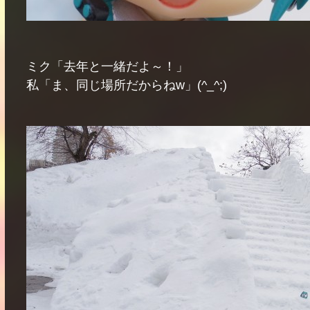
ミク「去年と一緒だよ～！」
私「ま、同じ場所だからねw」(^_^;)