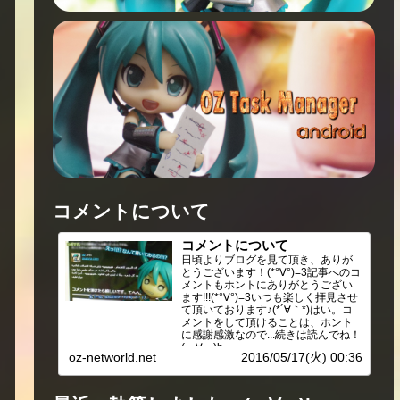
コメントについて
コメントについて
日頃よりブログを見て頂き、ありが
とうございます！(*°∀°)=3記事へのコ
メントもホントにありがとうござい
ます!!!(*°∀°)=3いつも楽しく拝見させ
て頂いております♪(*´∀｀*)はい。コ
メントをして頂けることは、ホント
に感謝感激なので...続きは読んでね！
(・∀・)b
oz-networld.net
2016/05/17(火) 00:36