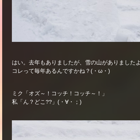
はい。去年もありましたが、雪の山がありました
コレって毎年あるんですかね？(・ω・)
ミク「オズ～！コッチ！コッチ～！」
私「ん？どこ??」(・∀・；)