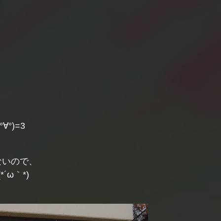
°)=3
ないので、
ω｀*)