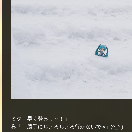
ミク「早く登るよ～！」
私「…勝手にちょろちょろ行かないでw」(^_^;)