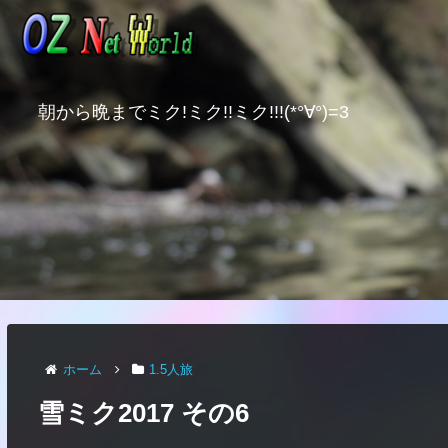
朝から晩までミク!ミク!!ミク!!!(*°∀°)=3
ホーム
1.5人旅
雪ミク2017 その6