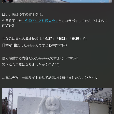
はい。実は今年の雪ミクは、
先日終了した
「冬季アジア札幌大会」
ともコラボをしてたんですよね！
(*°∀°)=3
ちなみに日本の最終結果は
「金27」「銀21」「銅26」
で、
日本が1位
だった
んですよね!!!(*°∀°)=3
らしい
凄く感動する内容だった
んですよね!!!(*°∀°)=3
らしい
皆さんもご覧になりましたか？(*´∀｀*)
…私は先程、公式サイトを見て結果だけ知りましたよ。(・∀・)b