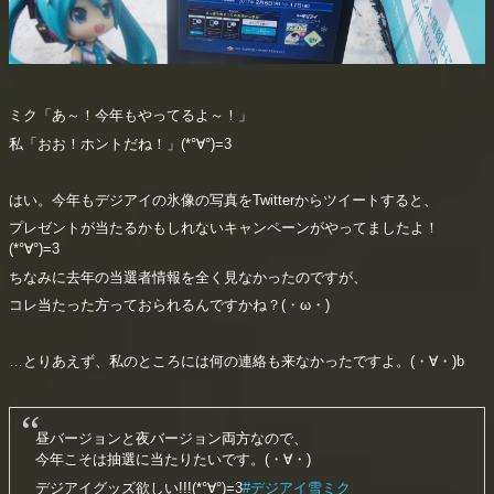
ミク「あ～！今年もやってるよ～！」
私「おお！ホントだね！」(*°∀°)=3
はい。今年もデジアイの氷像の写真をTwitterからツイートすると、
プレゼントが当たるかもしれないキャンペーンがやってましたよ！
(*°∀°)=3
ちなみに去年の当選者情報を全く見なかったのですが、
コレ当たった方っておられるんですかね？(・ω・)
…とりあえず、私のところには何の連絡も来なかったですよ。(・∀・)b
昼バージョンと夜バージョン両方なので、
今年こそは抽選に当たりたいです。(・∀・)
デジアイグッズ欲しい!!!(*°∀°)=3
#デジアイ雪ミク