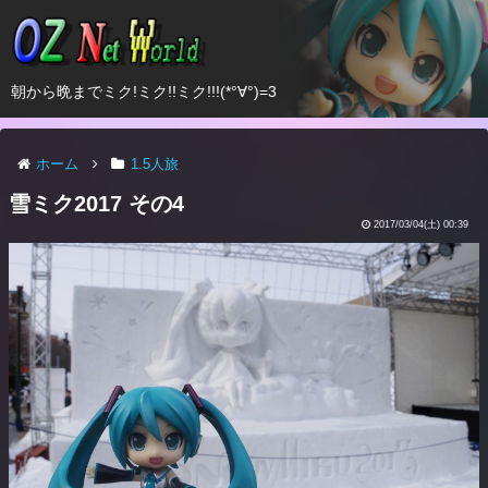
朝から晩までミク!ミク!!ミク!!!(*°∀°)=3
ホーム
1.5人旅
雪ミク2017 その4
2017/03/04(土) 00:39