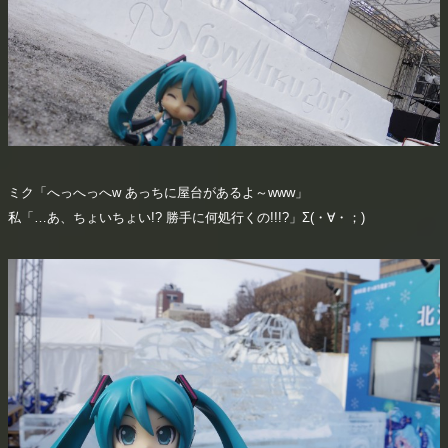
ミク「へっへっへw あっちに屋台があるよ～www」
私「…あ、ちょいちょい!? 勝手に何処行くの!!!?」Σ(・∀・；)