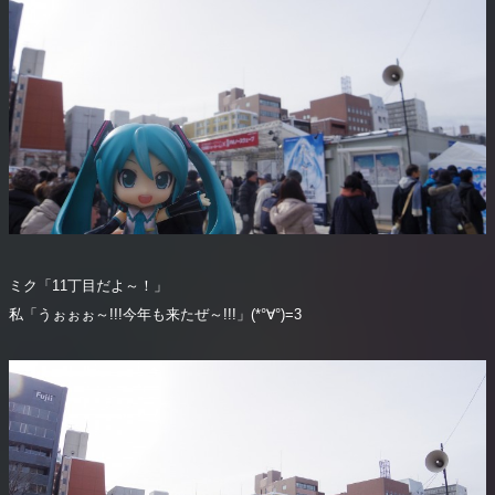
ミク「11丁目だよ～！」
私「うぉぉぉ～!!!今年も来たぜ～!!!」(*°∀°)=3