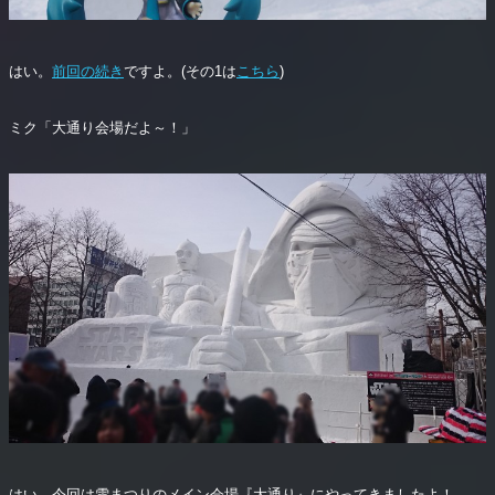
はい。
前回の続き
ですよ。(その1は
こちら
)
ミク「大通り会場だよ～！」
はい。今回は雪まつりのメイン会場『大通り』にやってきましたよ！