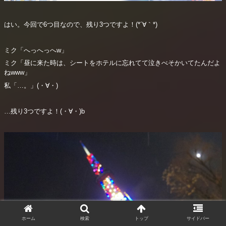
はい。今回で6つ目なので、残り3つですよ！(*´∀｀*)
ミク「へっへっへw」
ミク「昼に来た時は、シートをホテルに忘れてて泣きべそかいてたんだよ
ねwww」
私「…。」(・∀・)
…残り3つですよ！(・∀・)b
ホーム
検索
トップ
サイドバー