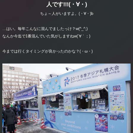
人です!!!(・∀・)
ちょ～人がいますよ。(・∀・)b
…はい。毎年こんなに混んでましたっけ？w(^_^;)
なんか今迄で1番混んでいた気がしますねw(´∀｀；)
今までは行くタイミングが良かったのかな？(・ω・)