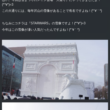
(*°∀°)=3
この大通りには、毎年沢山の雪像があることで有名ですよね！(*´∀｀*)
ちなみにコチラは『STARWARS』の雪像ですよ！(*°∀°)=3
今年はこの雪像が凄い人気だったんですよね！(*´∀｀*)