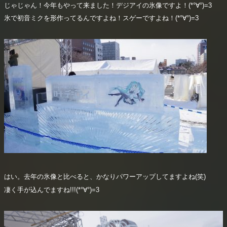
じゃじゃん！今年もやって来ました！デジアイの氷像ですよ！(*°∀°)=3
氷で初音ミクを形作ってるんですよね！スゲーですよね！(*°∀°)=3
はい。去年の氷像と比べると、かなりパワーアップしてますよね(笑)
凄く手が込んでますね!!!(*°∀°)=3