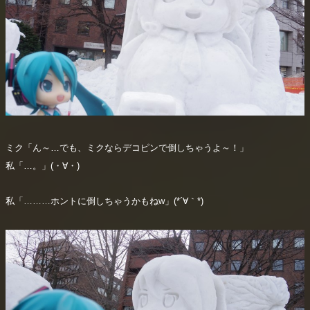
ミク「ん～…でも、ミクならデコピンで倒しちゃうよ～！」
私「…。」(・∀・)
私「………ホントに倒しちゃうかもねw」(*´∀｀*)