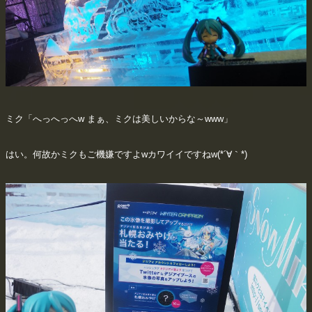
ミク「へっへっへw まぁ、ミクは美しいからな～www」
はい。何故かミクもご機嫌ですよwカワイイですねw(*´∀｀*)