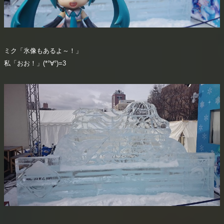
ミク「氷像もあるよ～！」
私「おお！」(*°∀°)=3