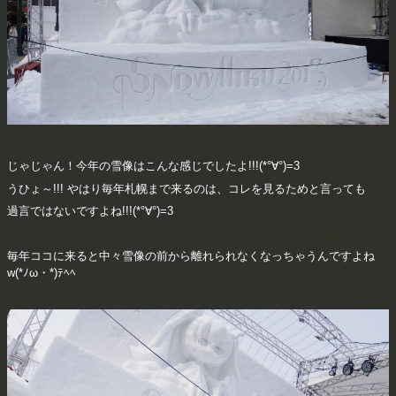
じゃじゃん！今年の雪像はこんな感じでしたよ!!!(*°∀°)=3
うひょ～!!! やはり毎年札幌まで来るのは、コレを見るためと言っても
過言ではないですよね!!!(*°∀°)=3
毎年ココに来ると中々雪像の前から離れられなくなっちゃうんですよね
w(*ﾉω・*)ﾃﾍﾍ