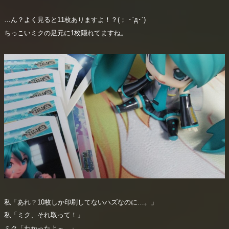
…ん？よく見ると11枚ありますよ！？(； ･`д･´)
ちっこいミクの足元に1枚隠れてますね。
私「あれ？10枚しか印刷してないハズなのに…。」
私「ミク、それ取って！」
ミク「わかったよ～。」