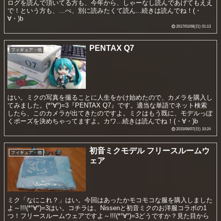
ログを読んで頂いてる方も、今年から、しゃーなし読んであげてもええ
で！という方も、…べ、別に読みたくて読ん...続きは読んでね！(・
∀・)b
2017/01/08(日) 01:13
PENTAX Q7
フィギュア・他
はい。ミクの写真を撮ることに人生をかけ始めたので、カメラを購入し
てみました。(*°∀°)=3『PENTAX Q7』です。適当な単語でネット検索
したら、このカメラが出てきたのですよ。ミクはもう既に、モデルっぽ
くポーズを決めちゃってますよ。カワ...続きは読んでね！(・∀・)b
2015/06/07(日) 10:24
初音ミクモデル フリースルームウ
フィギュア・他
ェア
ミク「なにこれ？」はい。今回はあったかモコモコな服を購入しました
よ～!!!(*°∀°)=3はい。コチラは、Nissenと初音ミクのお洋服コラボの1
つ！フリースルームウェアですよ～!!!(*°∀°)=3どうですか？見た目から