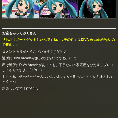
お盆もみっくみくさん
『おお！ノートゲットしたんですね。ウチの近くはDIVA Arcadeがないの
で裏山。』
コメントありがとうございます！(*°∀°)=3
近所にDIVA Arcadeが無いのは辛いですね。(*_*;
私は近所にDIVA Arcadeがあっても、下手なので家庭用をひたすらプレイ
してるんですよ。(；´∀｀)
ミク・私「せっせっせーのよいよいよい♪あ～る～ぷ～す～いちまんじゃ
～く～♪」
超楽しいです！(*°∀°)=3