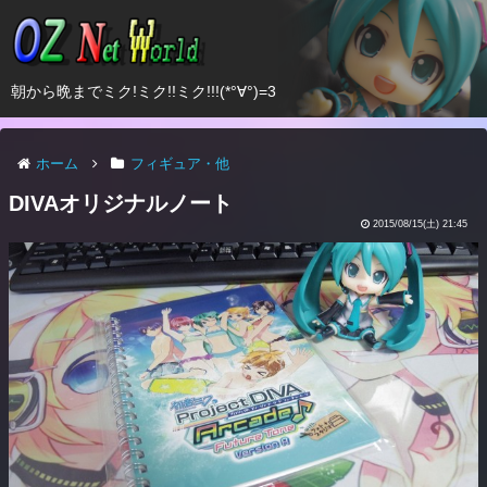
朝から晩までミク!ミク!!ミク!!!(*°∀°)=3
ホーム
フィギュア・他
DIVAオリジナルノート
2015/08/15(土) 21:45