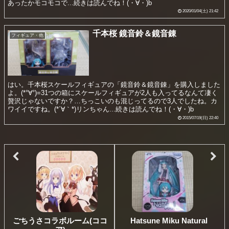
あったかモコモコで...続きは読んでね！(・∀・)b
2020/01/04(土) 21:42
千本桜 鏡音鈴＆鏡音錬
フィギュア・他
はい。千本桜スケールフィギュアの「鏡音鈴＆鏡音錬」を購入しました
よ。(*°∀°)=31つの箱にスケールフィギュアが2人も入ってるなんて凄く
贅沢じゃないですか？…ちっこいのも混じってるので3人でしたね。カ
ワイイですね。(*´∀｀*)リンちゃん...続きは読んでね！(・∀・)b
2015/07/19(日) 22:40
ごちうさコラボルーム(ココ
Hatsune Miku Natural