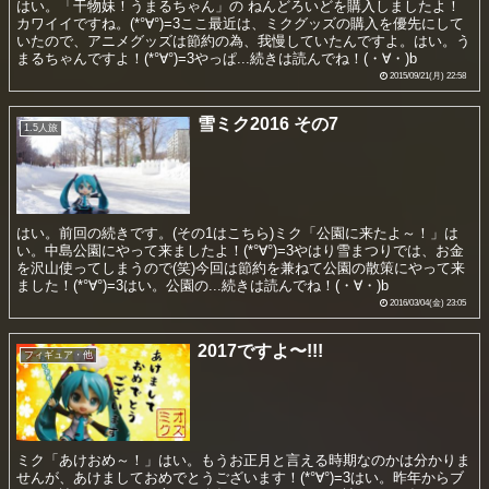
はい。「干物妹！うまるちゃん」の ねんどろいどを購入しましたよ！
カワイイですね。(*°∀°)=3ここ最近は、ミクグッズの購入を優先にして
いたので、アニメグッズは節約の為、我慢していたんですよ。はい。う
まるちゃんですよ！(*°∀°)=3やっぱ...続きは読んでね！(・∀・)b
2015/09/21(月) 22:58
雪ミク2016 その7
1.5人旅
はい。前回の続きです。(その1はこちら)ミク「公園に来たよ～！」は
い。中島公園にやって来ましたよ！(*°∀°)=3やはり雪まつりでは、お金
を沢山使ってしまうので(笑)今回は節約を兼ねて公園の散策にやって来
ました！(*°∀°)=3はい。公園の...続きは読んでね！(・∀・)b
2016/03/04(金) 23:05
2017ですよ〜!!!
フィギュア・他
ミク「あけおめ～！」はい。もうお正月と言える時期なのかは分かりま
せんが、あけましておめでとうございます！(*°∀°)=3はい。昨年からブ