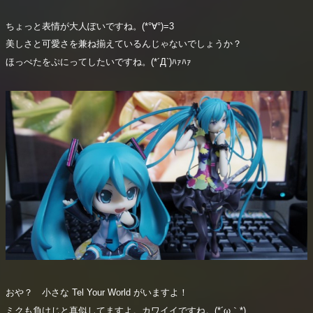
ちょっと表情が大人ぽいですね。(*°∀°)=3
美しさと可愛さを兼ね揃えているんじゃないでしょうか？
ほっぺたをぷにってしたいですね。(*´Д`)ﾊｧﾊｧ
おや？ 小さな Tel Your World がいますよ！
ミクも負けじと真似してますよ。カワイイですね。(*´ω｀*)