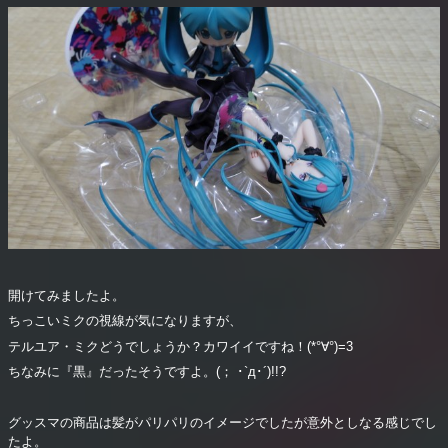
開けてみましたよ。
ちっこいミクの視線が気になりますが、
テルユア・ミクどうでしょうか？カワイイですね！(*°∀°)=3
ちなみに『黒』だったそうですよ。(； ･`д･´)!!?
グッスマの商品は髪がパリパリのイメージでしたが意外としなる感じでし
たよ。