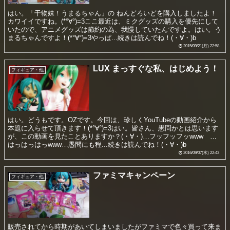
はい。「干物妹！うまるちゃん」の ねんどろいどを購入しましたよ！
カワイイですね。(*°∀°)=3ここ最近は、ミクグッズの購入を優先にして
いたので、アニメグッズは節約の為、我慢していたんですよ。はい。う
まるちゃんですよ！(*°∀°)=3やっぱ...続きは読んでね！(・∀・)b
2015/09/21(月) 22:58
LUX まっすぐな私、はじめよう！
フィギュア・他
はい。どうもです。OZです。今回は、珍しくYouTubeの動画紹介から
本題に入らせて頂きます！(*°∀°)=3はい。皆さん、愚問かとは思います
が、この動画を見たことありますか？(・∀・)…フッフッフッwww …
はっはっはっwww…愚問にも程...続きは読んでね！(・∀・)b
2016/09/07(水) 22:43
ファミマキャンペーン
フィギュア・他
販売されてから時期があいてしまいましたがファミマで色々買って来ま