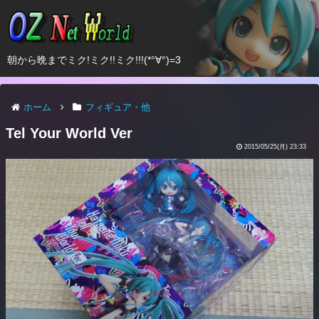
朝から晩までミク!ミク!!ミク!!!(*°∀°)=3
ホーム
フィギュア・他
Tel Your World Ver
2015/05/25(月) 23:33