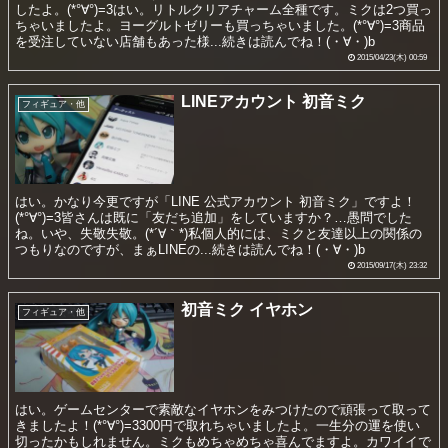
したよ。(*°∀°)=3はい。リトルクリアチャーム全種です。ミクは2つ買っ
ちゃいましたよ。ヨーグルトゼリーも買っちゃいました。(*°∀°)=3商品
を受注していない店舗もあった様...続きは読んでね！(・∀・)b
2015/04/23(木) 00:59
LINEアカウント 初音ミク
フィギュア・他
はい。かなり今更ですが「LINE 公式アカウント 初音ミク」ですよ！
(*°∀°)=3皆さんは既に「友だち追加」をしていますか？…愚問でした
ね。いや、失敬失敬。(*´∀｀*)私個人的には、ミクと友達以上の関係の
つもりなのですが、まぁLINEの...続きは読んでね！(・∀・)b
2015/09/17(木) 23:32
初音ミク イヤホン
フィギュア・他
はい。ゲームセンターで素敵なイヤホンをみつけたので頑張って取って
きましたよ！(*°∀°)=3300円で取れちゃいましたよ。一生分の運を使い
切ったかもしれません。ミクもめちゃめちゃ喜んでますよ。カワイイで