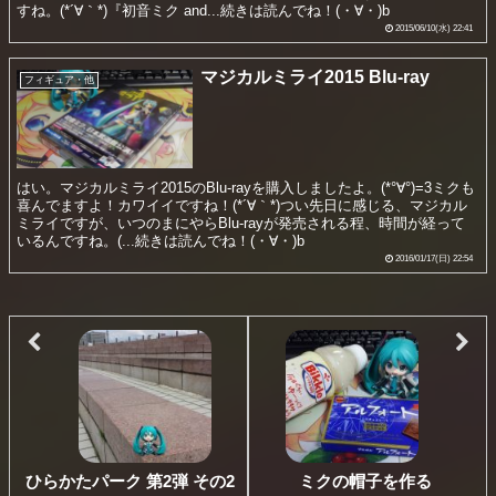
すね。(*´∀｀*)『初音ミク and...続きは読んでね！(・∀・)b
2015/06/10(水) 22:41
マジカルミライ2015 Blu-ray
フィギュア・他
はい。マジカルミライ2015のBlu-rayを購入しましたよ。(*°∀°)=3ミクも
喜んでますよ！カワイイですね！(*´∀｀*)つい先日に感じる、マジカル
ミライですが、いつのまにやらBlu-rayが発売される程、時間が経って
いるんですね。(...続きは読んでね！(・∀・)b
2016/01/17(日) 22:54
ひらかたパーク 第2弾 その2
ミクの帽子を作る