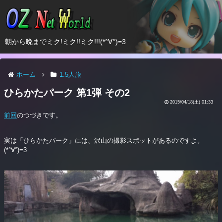
朝から晩までミク!ミク!!ミク!!!(*°∀°)=3
ホーム
1.5人旅
ひらかたパーク 第1弾 その2
2015/04/18(土) 01:33
前回
のつづきです。
実は「ひらかたパーク」には、沢山の撮影スポットがあるのですよ。
(*°∀°)=3