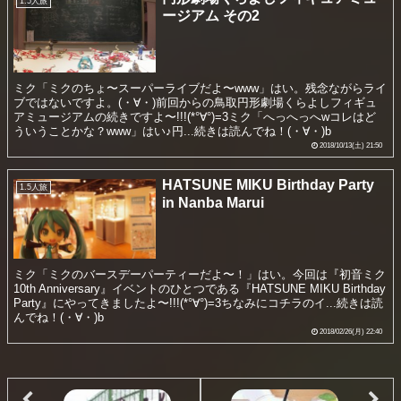
1.5人旅
ージアム その2
ミク「ミクのちょ〜スーパーライブだよ〜www」はい。残念ながらライ
ブではないですよ。(・∀・)前回からの鳥取円形劇場くらよしフィギュ
アミュージアムの続きですよ〜!!!(*°∀°)=3ミク「へっへっへwコレはど
ういうことかな？www」はい♪円...続きは読んでね！(・∀・)b
2018/10/13(土) 21:50
HATSUNE MIKU Birthday Party
1.5人旅
in Nanba Marui
ミク「ミクのバースデーパーティーだよ〜！」はい。今回は『初音ミク
10th Anniversary』イベントのひとつである『HATSUNE MIKU Birthday
Party』にやってきましたよ〜!!!(*°∀°)=3ちなみにコチラのイ...続きは読
んでね！(・∀・)b
2018/02/26(月) 22:40