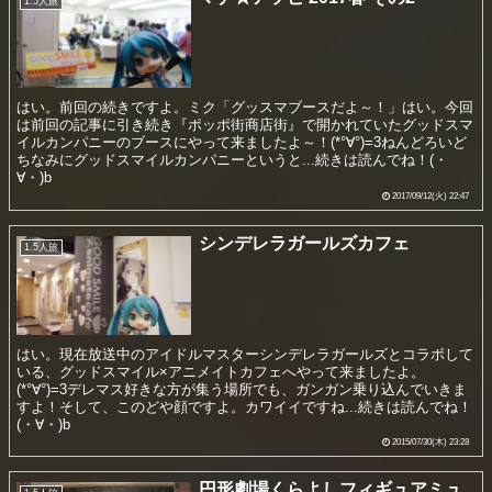
1.5人旅
はい。前回の続きですよ。ミク「グッスマブースだよ～！」はい。今回
は前回の記事に引き続き『ポッポ街商店街』で開かれていたグッドスマ
イルカンパニーのブースにやって来ましたよ～！(*°∀°)=3ねんどろいど
ちなみにグッドスマイルカンパニーというと...続きは読んでね！(・
∀・)b
2017/09/12(火) 22:47
シンデレラガールズカフェ
1.5人旅
はい。現在放送中のアイドルマスターシンデレラガールズとコラボして
いる、グッドスマイル×アニメイトカフェへやって来ましたよ。
(*°∀°)=3デレマス好きな方が集う場所でも、ガンガン乗り込んでいきま
すよ！そして、このどや顔ですよ。カワイイですね...続きは読んでね！
(・∀・)b
2015/07/30(木) 23:28
円形劇場くらよしフィギュアミュ