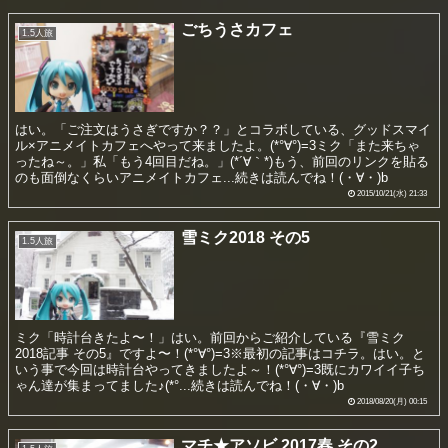
ごちうさカフェ
1.5人旅
はい。「ご注文はうさぎですか？？」とコラボしている、グッドスマイ
ル×アニメイトカフェへやって来ましたよ。(*°∀°)=3ミク「また来ちゃ
ったね～。」私「もう4回目だね。」(*´∀｀*)もう、前回のリンクを貼る
のも面倒なくらいアニメイトカフェ...続きは読んでね！(・∀・)b
2015/10/21(水) 21:33
雪ミク2018 その5
1.5人旅
ミク「時計台きたよ〜！」はい。前回からご紹介している『雪ミク
2018記事 その5』ですよ〜！(*°∀°)=3※最初の記事はコチラ。はい。と
いう事で今回は時計台やってきましたよ～！(*°∀°)=3既にカワイイ子ち
ゃん達が集まってました♪(*°...続きは読んでね！(・∀・)b
2018/08/20(月) 00:15
マチ★アソビ 2017春 その2