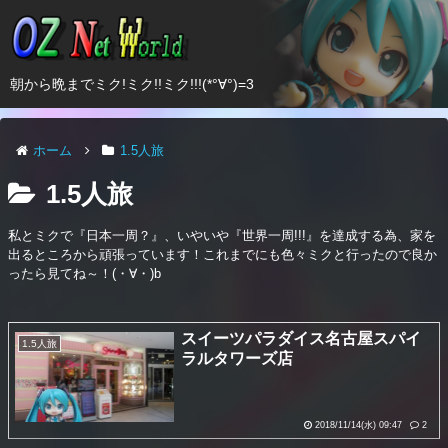
朝から晩までミク!ミク!!ミク!!!(*°∀°)=3
ホーム
1.5人旅
1.5人旅
私とミクで『日本一周？』、いやいや『世界一周!!!』を達成する為、家を
出るところから頑張っています！これまでにも色々ミクと行ったので良か
ったら見てね～！(・∀・)b
スイーツパラダイス名古屋スパイ
1.5人旅
ラルタワーズ店
2018/11/14(水) 09:47
2