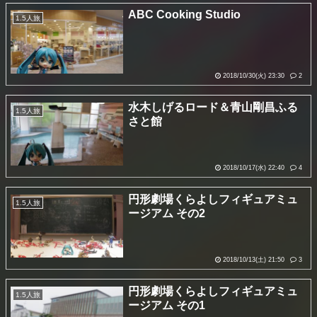
ABC Cooking Studio
1.5人旅
2018/10/30(火) 23:30
2
水木しげるロード＆青山剛昌ふる
1.5人旅
さと館
2018/10/17(水) 22:40
4
円形劇場くらよしフィギュアミュ
1.5人旅
ージアム その2
2018/10/13(土) 21:50
3
円形劇場くらよしフィギュアミュ
1.5人旅
ージアム その1