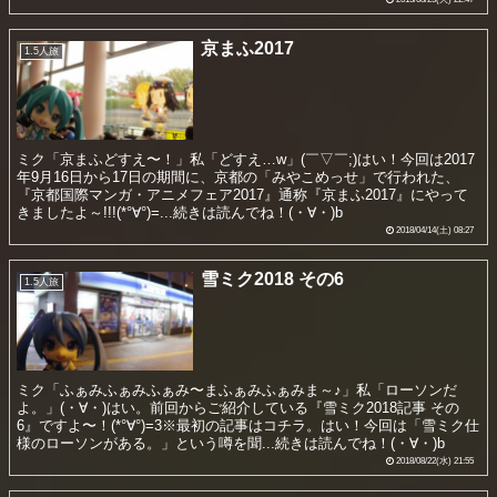
京まふ2017
1.5人旅
ミク「京まふどすえ〜！」私「どすえ…w」(￣▽￣;)はい！今回は2017
年9月16日から17日の期間に、京都の「みやこめっせ」で行われた、
『京都国際マンガ・アニメフェア2017』通称『京まふ2017』にやって
きましたよ～!!!(*°∀°)=...続きは読んでね！(・∀・)b
2018/04/14(土) 08:27
雪ミク2018 その6
1.5人旅
ミク「ふぁみふぁみふぁみ〜まふぁみふぁみま～♪」私「ローソンだ
よ。」(・∀・)はい。前回からご紹介している『雪ミク2018記事 その
6』ですよ〜！(*°∀°)=3※最初の記事はコチラ。はい！今回は「雪ミク仕
様のローソンがある。」という噂を聞...続きは読んでね！(・∀・)b
2018/08/22(水) 21:55