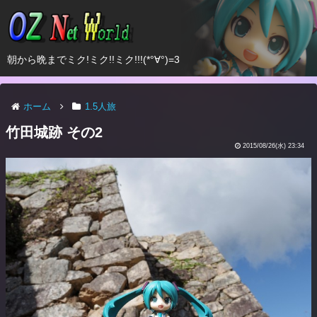
朝から晩までミク!ミク!!ミク!!!(*°∀°)=3
ホーム
1.5人旅
竹田城跡 その2
2015/08/26(水) 23:34