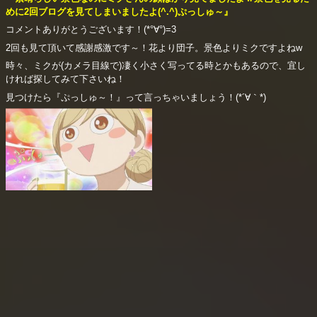
めに2回ブログを見てしまいましたよ(^.^)ぷっしゅ～』
コメントありがとうございます！(*°∀°)=3
2回も見て頂いて感謝感激です～！花より団子。景色よりミクですよねw
時々、ミクが(カメラ目線で)凄く小さく写ってる時とかもあるので、宜し
ければ探してみて下さいね！
見つけたら『ぷっしゅ～！』って言っちゃいましょう！(*´∀｀*)