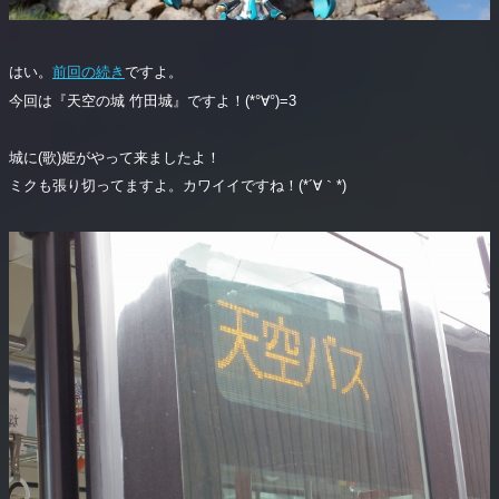
はい。
前回の続き
ですよ。
今回は『天空の城 竹田城』ですよ！(*°∀°)=3
城に(歌)姫がやって来ましたよ！
ミクも張り切ってますよ。カワイイですね！(*´∀｀*)