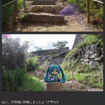
はい。竹田城に到着しましたよ！(*°∀°)=3