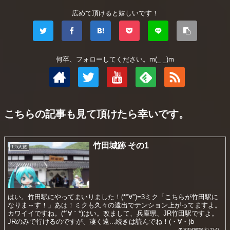
広めて頂けると嬉しいです！
何卒、フォローしてください。m(_ _)m
こちらの記事も見て頂けたら幸いです。
竹田城跡 その1
1.5人旅
はい。竹田駅にやってまいりました！(*°∀°)=3ミク「こちらが竹田駅に
なりま～す！」あは！ミクも久々の遠出でテンション上がってますよ。
カワイイですね。(*´∀｀*)はい。改まして、兵庫県、JR竹田駅ですよ。
JRのみで行けるのですが、凄く遠...続きは読んでね！(・∀・)b
2015/08/25(火) 22:47