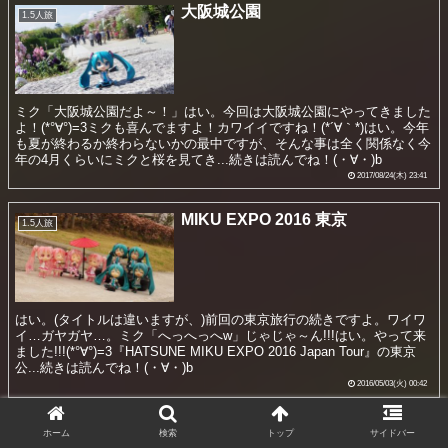
大阪城公園
1.5人旅
ミク「大阪城公園だよ～！」はい。今回は大阪城公園にやってきました
よ！(*°∀°)=3ミクも喜んでますよ！カワイイですね！(*´∀｀*)はい。今年
も夏が終わるか終わらないかの最中ですが、そんな事は全く関係なく今
年の4月くらいにミクと桜を見てき...続きは読んでね！(・∀・)b
2017/08/24(木) 23:41
MIKU EXPO 2016 東京
1.5人旅
はい。(タイトルは違いますが、)前回の東京旅行の続きですよ。ワイワ
イ…ガヤガヤ…。ミク「へっへっへw」じゃじゃ～ん!!!はい。やって来
ました!!!(*°∀°)=3『HATSUNE MIKU EXPO 2016 Japan Tour』の東京
公...続きは読んでね！(・∀・)b
2016/05/03(火) 00:42
ひらかたパーク (第3弾) その1
1.5人旅
ホーム
検索
トップ
サイドバー