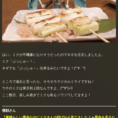
はい。ミクが不機嫌になりそうだったのでネギを注文しましたよ。
ミク「ぷっしゅ～！」
ネギでも『ぷっしゅ～』出来るみたいですよ！(*´∀｀*)
ところで遠出と言ったら、そろそろマジカルミライですね！
ウチのミクは東京初上陸なんですよ。(*°∀°)=3
ここ数日、楽しみ過ぎてミクも私もソワソワしてますよ！
寝顔さん
『素晴らしい景色なのにミクさんの顔ばかり見てましたよｗ景色を見るた