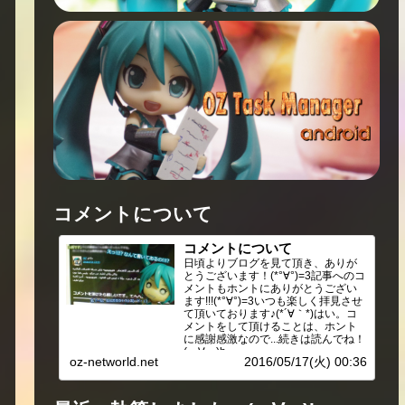
コメントについて
コメントについて
日頃よりブログを見て頂き、ありが
とうございます！(*°∀°)=3記事へのコ
メントもホントにありがとうござい
ます!!!(*°∀°)=3いつも楽しく拝見させ
て頂いております♪(*´∀｀*)はい。コ
メントをして頂けることは、ホント
に感謝感激なので...続きは読んでね！
(・∀・)b
oz-networld.net
2016/05/17(火) 00:36