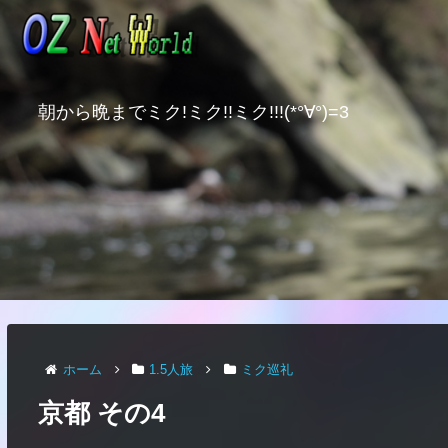
朝から晩までミク!ミク!!ミク!!!(*°∀°)=3
ホーム
1.5人旅
ミク巡礼
京都 その4