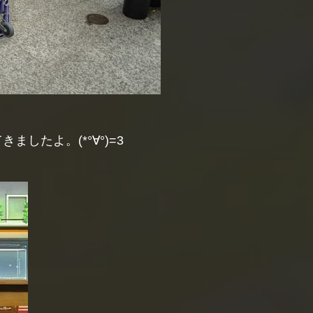
したよ。(*°∀°)=3