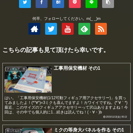
何卒、フォローしてください。m(_ _)m
こちらの記事も見て頂けたら幸いです。
工事用保安機材 その1
フィギュア・他
はい。「工事用保安機材(1/12可動フィギュア用アクセサリー)」を買っ
てみましたよ！(*°∀°)=3ミクも喜んでますよ！カワイイですね。(*´∀｀*)
最近、このサイズのフィギュアアクセサリーって沢山ありますよね！今
回は、その中でも個人的に1...続きは読んでね！(・∀・)b
2015/11/13(金) 00:13
ミクの等身大パネルを作る その1
作ってみた