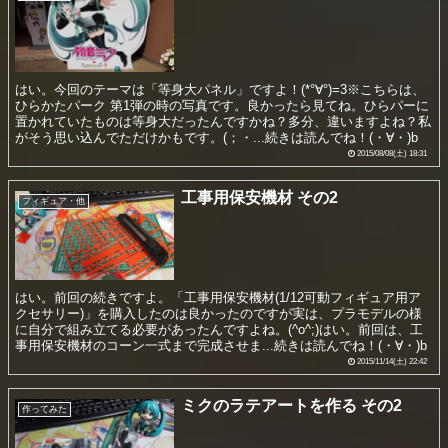
はい。今回のテーマは「等身大パネル」ですよ！(*°∀°)=3※こちらは、
ひらかたパーク 第1弾の時の写真です。良かったら見てね。ひらパーに
置かれていたものは等身大だったんですかね？多分、違いますよね？私
がそう思い込んでただけかもです。(；・...続きは読んでね！(・∀・)b
2015/08/08(土) 18:31
工事用保安機材 その2
フィギュア・他
はい。前回の続きですよ。「工事用保安機材(1/12可動フィギュア用ア
クセサリー)」を購入したのは良かったのですが実は、プラモデルの様
に自分で組み立てる必要があったんですよね。(^o^;)はい。前回は、工
事用保安機材のコーン一式まで完成させま...続きは読んでね！(・∀・)b
2015/11/14(土) 22:42
ミクのラテアートを作る その2
作ってみた