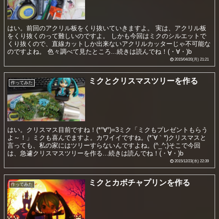
はい。前回のアクリル板をくり抜いていきますよ。 実は、アクリル板
をくり抜くのって難しいのですよ。 しかも今回はミクのシルエットで
くり抜くので、直線カットしか出来ないアクリルカッターじゃ不可能な
のですよね。 色々調べて見たところ...続きは読んでね！(・∀・)b
2015/04/20(月) 21:21
ミクとクリスマスツリーを作る
作ってみた
はい。クリスマス目前ですね！(*°∀°)=3ミク「ミクもプレゼントもらう
よ～！」ミクも喜んでますよ。カワイイですね。(*´∀｀*)クリスマスと
言っても、私の家にはツリーすらないんですよね。(^_^;)そこで今回
は、急遽クリスマスツリーを作る...続きは読んでね！(・∀・)b
2015/12/23(水) 22:39
ミクとカボチャプリンを作る
作ってみた