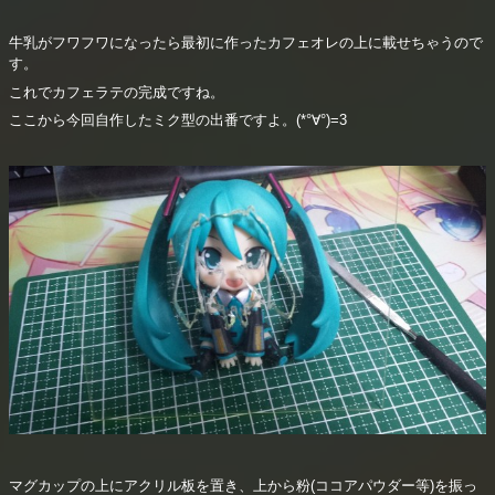
牛乳がフワフワになったら最初に作ったカフェオレの上に載せちゃうので
す。
これでカフェラテの完成ですね。
ここから今回自作したミク型の出番ですよ。(*°∀°)=3
マグカップの上にアクリル板を置き、上から粉(ココアパウダー等)を振っ