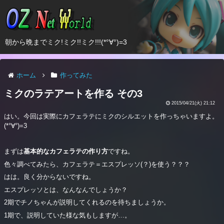
朝から晩までミク!ミク!!ミク!!!(*°∀°)=3
ホーム
作ってみた
ミクのラテアートを作る その3
2015/04/21(火) 21:12
はい。今回は実際にカフェラテにミクのシルエットを作っちゃいますよ。
(*°∀°)=3
まずは
基本的なカフェラテの作り方
ですね。
色々調べてみたら、カフェラテ＝エスプレッソ(？)を使う？？？
はは。良く分からないですね。
エスプレッソとは、なんなんでしょうか？
2期でチノちゃんが説明してくれるのを待ちましょうか。
1期で、説明していた様な気もしますが…。