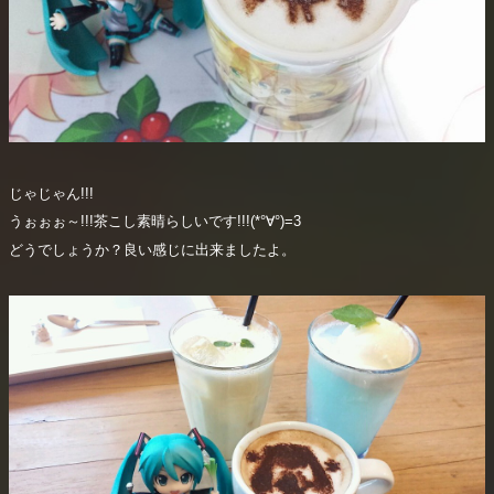
じゃじゃん!!!
うぉぉぉ～!!!茶こし素晴らしいです!!!(*°∀°)=3
どうでしょうか？良い感じに出来ましたよ。