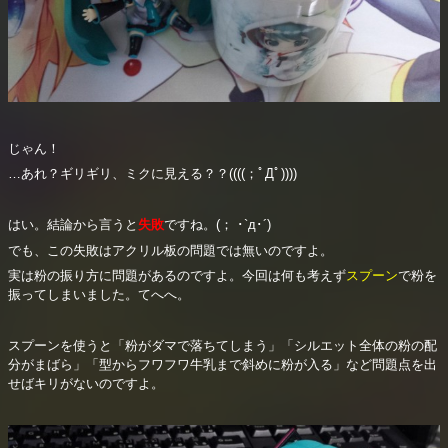
じゃん！
…あれ？ギリギリ、ミクに見える？？((((；ﾟДﾟ))))
はい。結論から言うと
失敗
ですね。(； ･`д･´)
でも、この失敗はアクリル板の問題では無いのですよ。
実は粉の振り方に問題があるのですよ。今回は何も考えず
スプーン
で粉を
振ってしまいました。てへへ。
スプーンを使うと「粉がダマで落ちてしまう」「シルエット全体の粉の配
分がまばら」「型からフワフワ牛乳まで斜めに粉が入る」など問題点を出
せばキリがないのですよ。